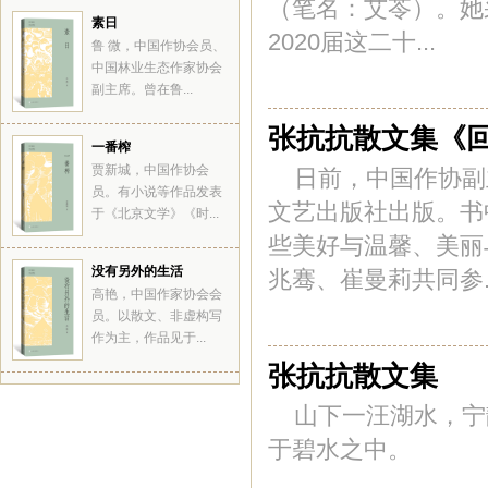
（笔名：艾苓）。她采
素日
2020届这二十...
鲁 微，中国作协会员、
中国林业生态作家协会
副主席。曾在鲁...
张抗抗散文集《
一番榨
贾新城，中国作协会
日前，中国作协副
员。有小说等作品发表
文艺出版社出版。书
于《北京文学》《时...
些美好与温馨、美丽
没有另外的生活
兆骞、崔曼莉共同参..
高艳，中国作家协会会
员。以散文、非虚构写
作为主，作品见于...
张抗抗散文集
山下一汪湖水，宁
于碧水之中。