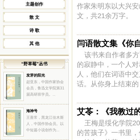
主题创作
作家朱明东以大兴安
文，共21余万字。
散 文
诗 歌
闫语散文集《你
其 他
该书来自作者多方
的寂静中，一个人对
“野草莓”丛书
人，他们在词语中交
发芽的阳光
赵亚东，中国作家协会
话。从你身上结束的，
会员，鲁迅文学院第31
届高研班学员。...
艾苓：《我教过
海神号
王善常，黑龙江佳木斯
王梅是绥化学院2
人，中国作协会员。以
中短篇小说创作为...
的苦孩子》一书里，