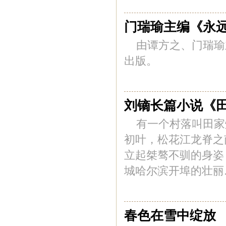
门瑞瑜主编《永
由谭方之、门瑞瑜
出版。
刘镝长篇小说《
有一个村落叫田家
初叶，松花江龙脊之
立起桀骜不驯的身姿
城哈尔滨开埠的壮丽..
春色在雪中绽放