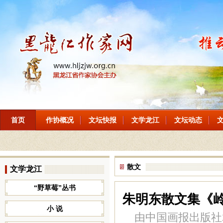
首页
作协概况
文坛快报
文学龙江
文坛动态
散文
文学龙江
“野草莓”丛书
朱明东散文集《
小 说
由中国画报出版社