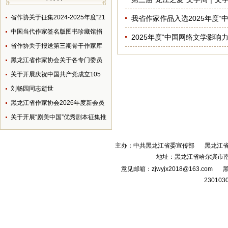
省作协关于征集2024-2025年度“21
我省作家作品入选2025年度“
世纪文学之星”丛书书稿的通知
中国当代作家签名版图书珍藏馆捐
2025年度“中国网络文学影响
赠倡议
省作协关于报送第三期骨干作家库
（2026-2028）推荐人选的通知
黑龙江省作家协会关于各专门委员
会人员调整的决定
关于开展庆祝中国共产党成立105
周年主题征文活动的通知
刘畅园同志逝世
黑龙江省作家协会2026年度新会员
名单
关于开展“剧美中国”优秀剧本征集推
荐活动的通知
主办：中共黑龙江省委宣传部
黑龙江
地址：黑龙江省哈尔滨市南
意见邮箱：zjwyjx2018@163.com
黑
230103